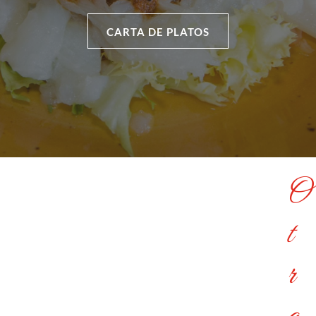
CARTA DE PLATOS
O
t
r