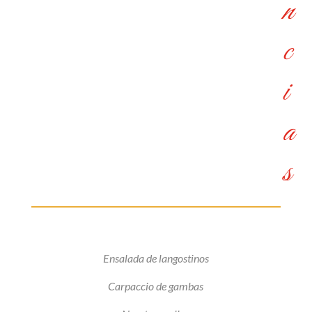
n
c
i
a
s
Ensalada de langostinos
Carpaccio de gambas