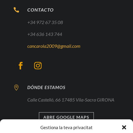

CONTACTO
+34 972 67 35 08
+34 636 143 744
cancarola2009@gmail.com

DÓNDE ESTAMOS
Calle Castelló, 66 17485 Vila-Sacra GIRONA
ABRE GOOGLE MAPS
Gestiona la teva privacitat