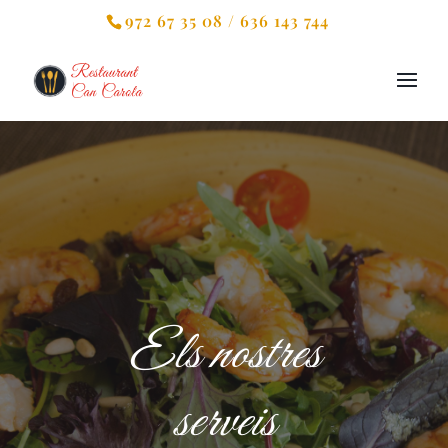
972 67 35 08 / 636 143 744
Els nostres
serveis