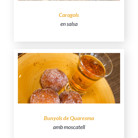
Caragols
en salsa
Gaudeix dels nostres caragols de l’Alt
Empordà.
Bunyols de Quaresma
amb moscatell