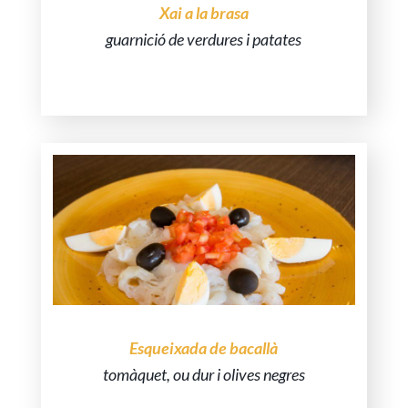
Xai a la brasa
guarnició de verdures i patates
Costelles i mitjanes de xai a la brasa.
Esqueixada de bacallà
tomàquet, ou dur i olives negres