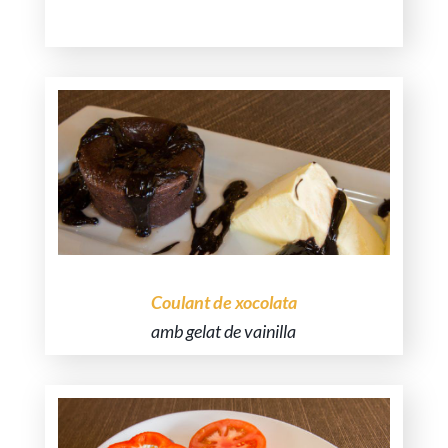
Un plat deliciós i refrescant.
Coulant de xocolata
amb gelat de vainilla
Un postre ben dolç