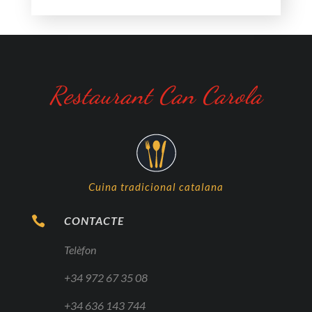
Bunyols de l’Alt Empordà típics de Quaresma.
Restaurant Can Carola
Cuina tradicional catalana

CONTACTE
Telèfon
+34 972 67 35 08
+34 636 143 744