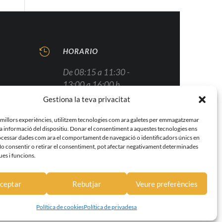

HORARIO
De 08:15 a 11:30 -
13:00 a 16:00 h
Martes y miércoles
Gestiona la teva privacitat
cerrado (excepto
s millors experiències, utilitzem tecnologies com ara galetes per emmagatzemar
festivos) por descanso
 la informació del dispositiu. Donar el consentiment a aquestes tecnologies ens
semanal.
cessar dades com ara el comportament de navegació o identificadors únics en
No consentir o retirar el consentiment, pot afectar negativament determinades
ues i funcions.
ceptar
Rebutjar
Veure preferències
Política de cookies
Política de privadesa
okies