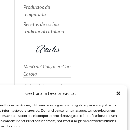
Productos de
temporada
Recetas de cocina
tradicional catalana
Articles
Menú del Calçot en Can
Carola
Platos típicos catalanes
que no puedes perderte
Gestiona la teva privacitat
Alcachofas a la brasa
s millors experiències, utilitzem tecnologies com ara galetes per emmagatzemar
 la informació del dispositiu. Donar el consentiment a aquestes tecnologies ens
tiernas y gustosas
cessar dades com ara el comportament de navegació o identificadors únics en
No consentir o retirar el consentiment, pot afectar negativament determinades
Los mejores desayunos
ues i funcions.