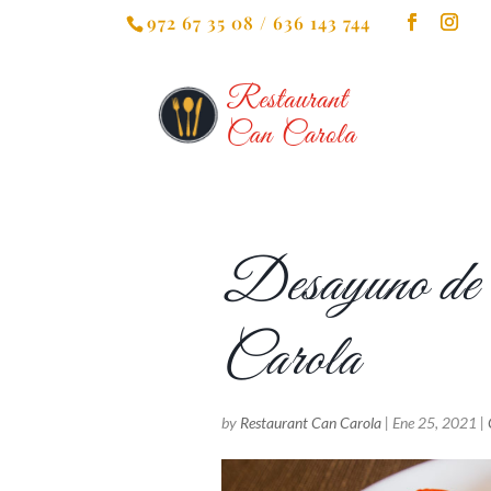
972 67 35 08 / 636 143 744
Desayuno de c
Carola
by
Restaurant Can Carola
|
Ene 25, 2021
|