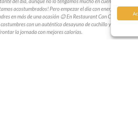
tante del día, aunque no lo tengamos mucho en cuenta con las
tamos acostumbrados! Pero empezar el día con energía no tiene
Ac
madres en más de una ocasión 😉 En Restaurant Can Carola
costumbres con un auténtico desayuno de cuchillo y tenedor,
frontar la jornada con mejores calorías.
uele ser un almuerzo caloricamente contundente. Por eso suele
 también es costumbre tomarlo de buena mañana antes de hacer
nte, se suele tomar acompañado de un buen porrón de vino o
illo y tenedor, la comida más