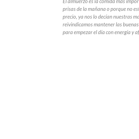
El almuerzo es la comida más impor
prisas de la mañana o porque no es
precio, ya nos lo decían nuestras 
reivindicamos mantener las buenas 
para empezar el día con energía y a
El desayuno de cuchillo y tenedor s
lucir mucho más en invierno, pero
una larga excursión. Tradicionalme
cerveza.
Desayuno de cuch
completa del día