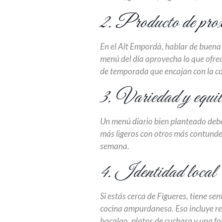
2. Producto de pro
En el Alt Empordà, hablar de buena
menú del día aprovecha lo que ofre
de temporada que encajan con la c
3. Variedad y equil
Un menú diario bien planteado debe
más ligeros con otros más contunden
semana.
4. Identidad local
Si estás cerca de Figueres, tiene s
cocina ampurdanesa. Eso incluye rec
bacalao, platos de cuchara y una fo