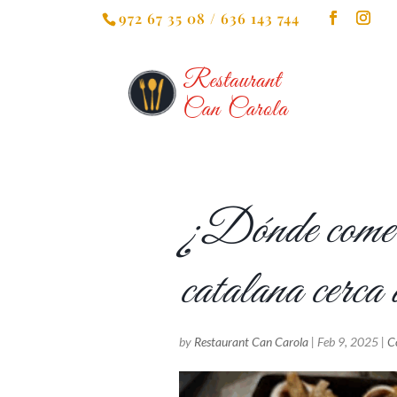
972 67 35 08 / 636 143 744
¿Dónde comer 
catalana cerc
by
Restaurant Can Carola
|
Feb 9, 2025
|
C