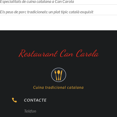
Especialitats de cuina catalana a Can Carola
Els peus de porc tradicionals: un plat típic català exquisit
Restaurant Can Carola
Cuina tradicional catalana

CONTACTE
Telèfon