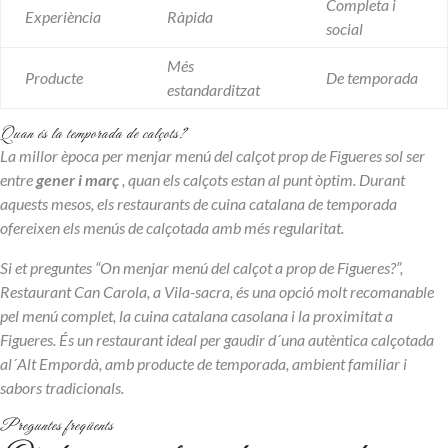
Completa i
Experiència
Ràpida
social
Més
Producte
De temporada
estandarditzat
Quan és la temporada de calçots?
La millor època per menjar menú del calçot prop de Figueres sol ser
entre
gener i març
, quan els calçots estan al punt òptim. Durant
aquests mesos, els restaurants de cuina catalana de temporada
ofereixen els menús de calçotada amb més regularitat.
Si et preguntes “On menjar menú del calçot a prop de Figueres?”,
Restaurant Can Carola, a Vila-sacra, és una opció molt recomanable
pel menú complet, la cuina catalana casolana i la proximitat a
Figueres. És un restaurant ideal per gaudir d´una autèntica calçotada
al´Alt Empordà, amb producte de temporada, ambient familiar i
sabors tradicionals.
Preguntes freqüents