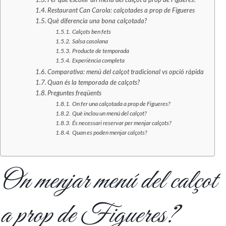
Restaurant Can Carola: calçotades a prop de Figueres
Què diferencia una bona calçotada?
Calçots ben fets
Salsa casolana
Producte de temporada
Experiència completa
Comparativa: menú del calçot tradicional vs opció ràpida
Quan és la temporada de calçots?
Preguntes freqüents
On fer una calçotada a prop de Figueres?
Què inclou un menú del calçot?
És necessari reservar per menjar calçots?
Quan es poden menjar calçots?
On menjar menú del calçot
a prop de Figueres?