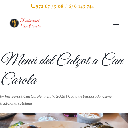
972 67 35 08 / 636 143 744
Menú del Calçot a Can
Carola
by
Restaurant Can Carola
|
gen. 9, 2026
|
Cuina de temporada
,
Cuina
tradicional catalana