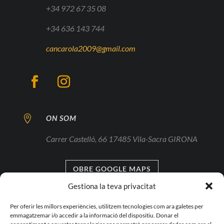
+34 972 67 35 08
+34 636 143 744
cancarola2009@gmail.com

ON SOM
Carrer Castelló, 66 17485 Vila-Sacra GIRONA
OBRE GOOGLE MAPS
Gestiona la teva privacitat

HORARI
Per oferir les millors experiències, utilitzem tecnologies com ara galetes per
emmagatzemar i/o accedir a la informació del dispositiu. Donar el
De 08:15 a 11:30 - 13:00 a 16:00 h