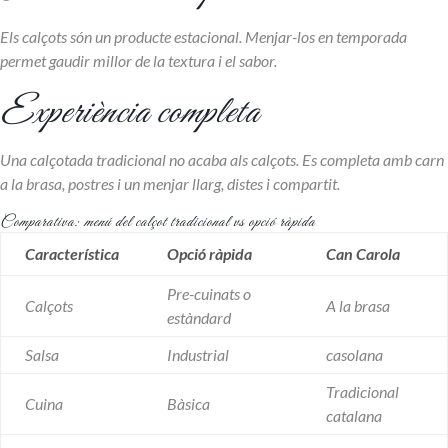
Els calçots són un producte estacional. Menjar-los en temporada
permet gaudir millor de la textura i el sabor.
Experiència completa
Una calçotada tradicional no acaba als calçots. Es completa amb carn
a la brasa, postres i un menjar llarg, distes i compartit.
Comparativa: menú del calçot tradicional vs opció ràpida
Característica
Opció ràpida
Can Carola
Pre-cuinats o
Calçots
A la brasa
estàndard
Salsa
Industrial
casolana
Tradicional
Cuina
Bàsica
catalana